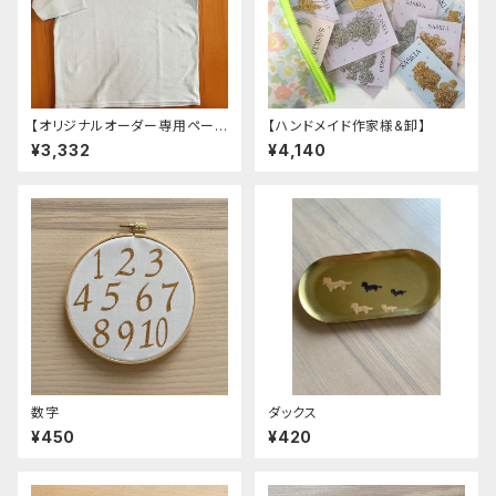
【オリジナルオーダー専用ペー
【ハンドメイド作家様&卸】
ジ】
¥3,332
¥4,140
数字
ダックス
¥450
¥420