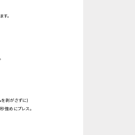
ます。
。
ムを剥がさずに)
0秒強めにプレス。