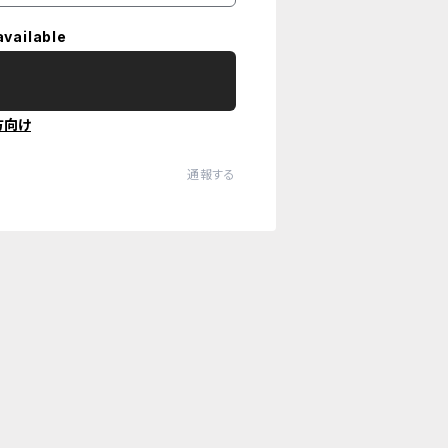
available
方向け
通報する