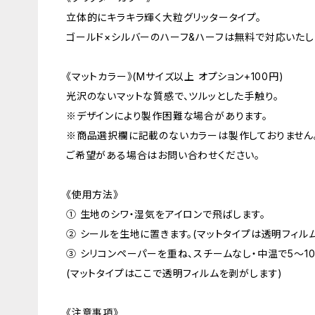
立体的にキラキラ輝く大粒グリッタータイプ。
ゴールド×シルバーのハーフ&ハーフは無料で対応いたし
《マットカラー》(Mサイズ以上 オプション+100円)
光沢のないマットな質感で、ツルッとした手触り。
※デザインにより製作困難な場合があります。
※商品選択欄に記載のないカラーは製作しておりません
ご希望がある場合はお問い合わせください。
《使用方法》
① 生地のシワ・湿気をアイロンで飛ばします。
② シールを生地に置きます。(マットタイプは透明フィル
③ シリコンペーパーを重ね、スチームなし・中温で5〜1
(マットタイプはここで透明フィルムを剥がします)
《注意事項》